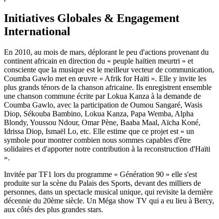
Initiatives Globales & Engagement
International
En 2010, au mois de mars, déplorant le peu d'actions provenant du
continent africain en direction du « peuple haïtien meurtri » et
consciente que la musique est le meilleur vecteur de communication,
Coumba Gawlo met en œuvre « Afrik for Haïti ». Elle y invite les
plus grands ténors de la chanson africaine. Ils enregistrent ensemble
une chanson commune écrite par Lokua Kanza à la demande de
Coumba Gawlo, avec la participation de Oumou Sangaré, Wasis
Diop, Sékouba Bambino, Lokua Kanza, Papa Wemba, Alpha
Blondy, Youssou Ndour, Omar Pène, Baaba Maal, Aïcha Koné,
Idrissa Diop, Ismaël Lo, etc. Elle estime que ce projet est « un
symbole pour montrer combien nous sommes capables d'être
solidaires et d'apporter notre contribution à la reconstruction d'Haïti
».
Invitée par TF1 lors du programme « Génération 90 » elle s'est
produite sur la scène du Palais des Sports, devant des milliers de
personnes, dans un spectacle musical unique, qui revisite la dernière
décennie du 20ème siècle. Un Méga show TV qui a eu lieu à Bercy,
aux côtés des plus grandes stars.