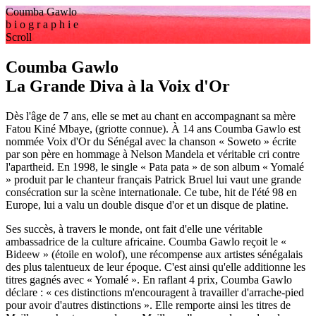
Coumba Gawlo
b
i
o
g
r
a
p
h
i
e
Scroll
Coumba Gawlo
La Grande Diva à la Voix d'Or
Dès l'âge de 7 ans, elle se met au chant en accompagnant sa mère
Fatou Kiné Mbaye, (griotte connue). À 14 ans Coumba Gawlo est
nommée Voix d'Or du Sénégal avec la chanson « Soweto » écrite
par son père en hommage à Nelson Mandela et véritable cri contre
l'apartheid. En 1998, le single « Pata pata » de son album « Yomalé
» produit par le chanteur français Patrick Bruel lui vaut une grande
consécration sur la scène internationale. Ce tube, hit de l'été 98 en
Europe, lui a valu un double disque d'or et un disque de platine.
Ses succès, à travers le monde, ont fait d'elle une véritable
ambassadrice de la culture africaine. Coumba Gawlo reçoit le «
Bideew » (étoile en wolof), une récompense aux artistes sénégalais
des plus talentueux de leur époque. C'est ainsi qu'elle additionne les
titres gagnés avec « Yomalé ». En raflant 4 prix, Coumba Gawlo
déclare : « ces distinctions m'encouragent à travailler d'arrache-pied
pour avoir d'autres distinctions ». Elle remporte ainsi les titres de