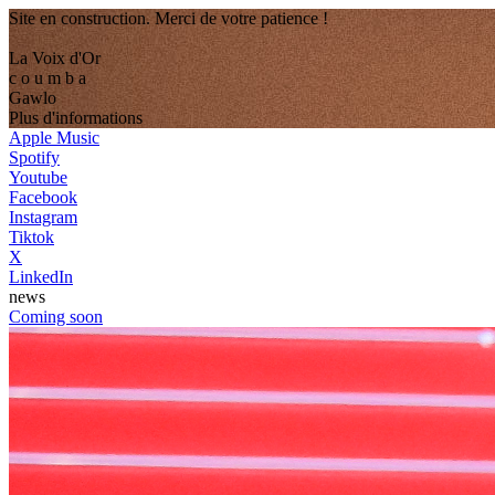
Site en construction. Merci de votre patience !
La Voix d'Or
c
o
u
m
b
a
Ga
w
lo
Plus d'informations
Apple Music
Spotify
Youtube
Facebook
Instagram
Tiktok
X
LinkedIn
n
e
w
s
Coming soon